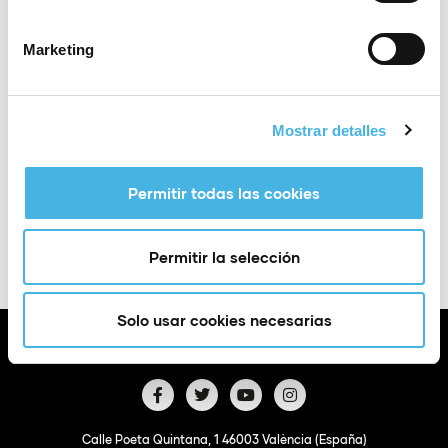
Categoría:
Baloncesto
Marketing
Lugar
Huelva
Mostrar detalles
Añadir a Google
+ Exportación a
Permitir todas las cookies
Calendar
iCal
Permitir la selección
Solo usar cookies necesarias
Calle Poeta Quintana, 1 46003 València (España)