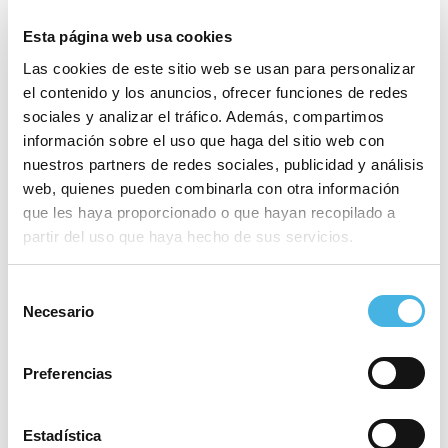
Esta página web usa cookies
Las cookies de este sitio web se usan para personalizar
el contenido y los anuncios, ofrecer funciones de redes
sociales y analizar el tráfico. Además, compartimos
información sobre el uso que haga del sitio web con
nuestros partners de redes sociales, publicidad y análisis
web, quienes pueden combinarla con otra información
CESA Balonmano 2023
XLIX Navidades Náuticas Vela
que les haya proporcionado o que hayan recopilado a
»
Ligera. Copa Autonómica en
partir del uso que haya hecho de sus servicios.
Benidorm
«
Selección
Necesario
de
consentimiento
Este evento ha pasado.
Preferencias
Comienza:
3 enero 2023
Estadística
Finaliza:
7 enero 2023