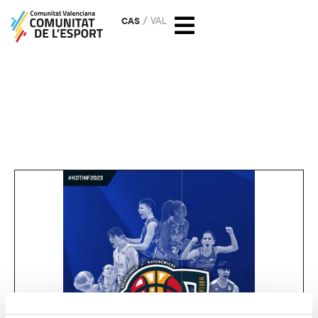
CAS
VAL
Campeonato de España
Infantil y Cadete de
selecciones autonómicas de
baloncesto