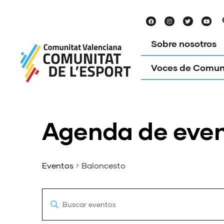
Sobre nosotros
Voces de Comun
Agenda de eve
Eventos
Baloncesto
Navegación
Introduce
la
de
palabra
clave.