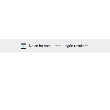
por
tro
Ubicación.
No se ha encontrado ningún resultado.
Aviso