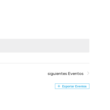
vistas
de
Evento
siguientes
Eventos
Exportar Eventos