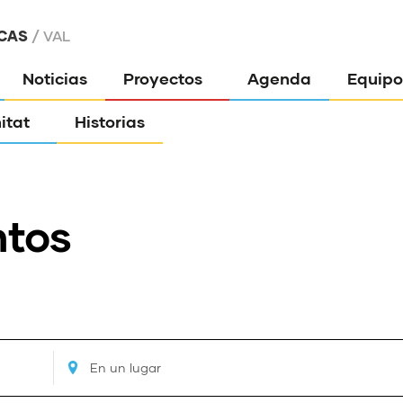
CAS
VAL
Noticias
Proyectos
Agenda
Equipo
itat
Historias
ntos
Ingresa
Ubicación.
Busca
Eventos