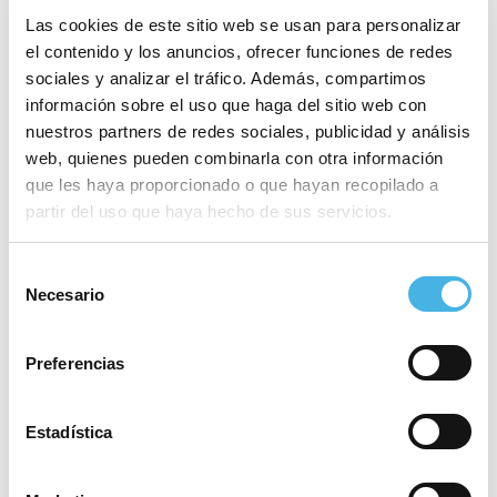
Las cookies de este sitio web se usan para personalizar
el contenido y los anuncios, ofrecer funciones de redes
sociales y analizar el tráfico. Además, compartimos
información sobre el uso que haga del sitio web con
nuestros partners de redes sociales, publicidad y análisis
web, quienes pueden combinarla con otra información
11 Open BTT/MBT-XCO
lron Gravel
«
que les haya proporcionado o que hayan recopilado a
Comunitat Valenciana
»
partir del uso que haya hecho de sus servicios.
Selección
Este evento ha pasado.
Necesario
de
consentimiento
Fecha:
12 junio 2022
Preferencias
Categoría:
Atletismo
Estadística
Sitio web:
www.ciudaddeportivacamilocano.com
Lugar
Alicante