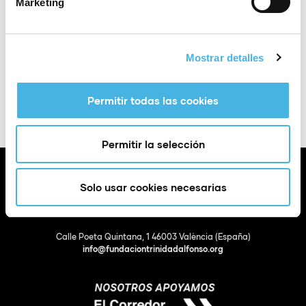
Marketing
Mostrar detalles
Añadir a Google
+ Exportación a
Calendar
iCal
Permitir todas las cookies
Permitir la selección
Solo usar cookies necesarias
Calle Poeta Quintana, 1 46003 València (España)
info@fundaciontrinidadalfonso.org