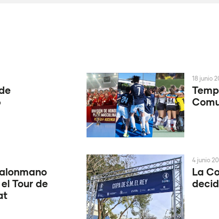
18 junio 
 de
Tempo
6
Comun
4 junio 2
Balonmano
La Co
 el Tour de
decid
at