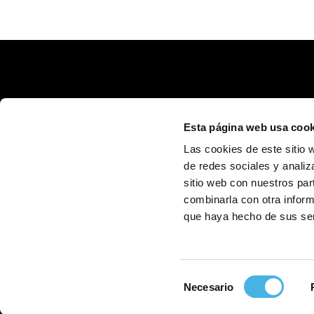
Esta página web usa cook
Las cookies de este sitio 
de redes sociales y analiz
sitio web con nuestros par
Calle Poeta Quintana, 1 46003 València (España)
info@fundaciontrinidadalfonso.org
combinarla con otra inform
que haya hecho de sus ser
Selección
Necesario
de
consentimiento