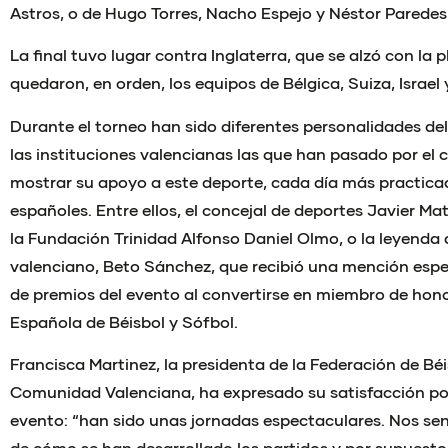
Astros, o de Hugo Torres, Nacho Espejo y Néstor Paredes
La final tuvo lugar contra Inglaterra, que se alzó con la p
quedaron, en orden, los equipos de Bélgica, Suiza, Israel 
Durante el torneo han sido diferentes personalidades de
las instituciones valencianas las que han pasado por el 
mostrar su apoyo a este deporte, cada día más practicad
españoles. Entre ellos, el concejal de deportes Javier Ma
la Fundación Trinidad Alfonso Daniel Olmo, o la leyenda d
valenciano, Beto Sánchez, que recibió una mención espe
de premios del evento al convertirse en miembro de hono
Española de Béisbol y Sófbol.
Francisca Martinez, la presidenta de la Federación de Béi
Comunidad Valenciana, ha expresado su satisfacción por
evento: “han sido unas jornadas espectaculares. Nos se
de cómo se han desarrollado los partidos y por supuesto 