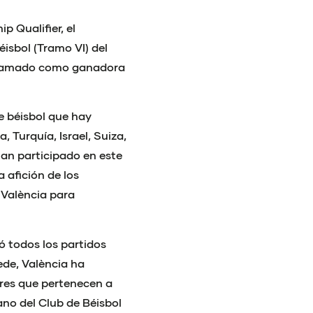
 Qualifier, el
éisbol (Tramo VI) del
roclamado como ganadora
e béisbol que hay
 Turquía, Israel, Suiza,
an participado en este
a afición de los
 València para
ó todos los partidos
ede, València ha
res que pertenecen a
ano del Club de Béisbol