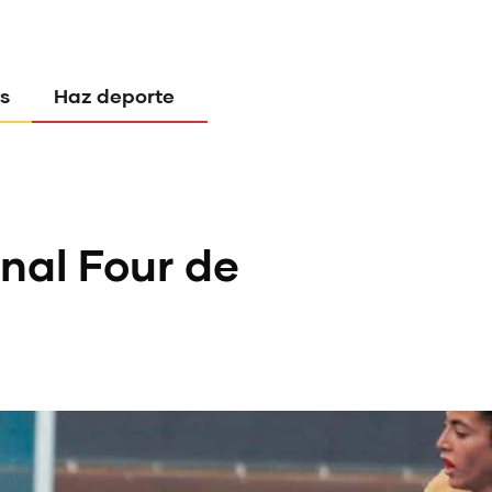
s
Haz deporte
inal Four de