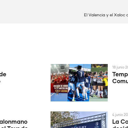
El Valencia y el Xaloc
18 junio 
 de
Tempo
6
Comun
4 junio 2
Balonmano
La Co