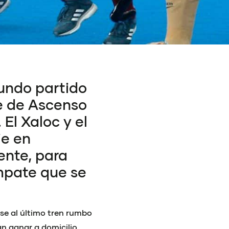
gundo partido
se de Ascenso
El Xaloc y el
ie en
ente, para
empate que se
rse al último tren rumbo
rán ganar a domicilio