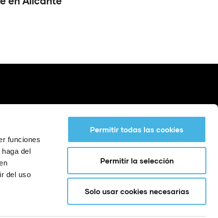
e en Alicante
Permitir todas las cookies
er funciones
 haga del
Permitir la selección
den
r del uso
Solo usar cookies necesarias