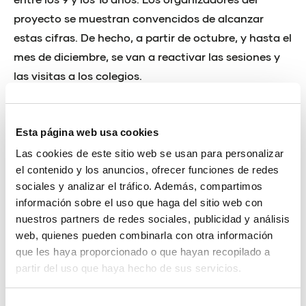
proyecto se muestran convencidos de alcanzar
estas cifras. De hecho, a partir de octubre, y hasta el
mes de diciembre, se van a reactivar las sesiones y
las visitas a los colegios.
A final de año, esperan haber podido realizar entre
60 y 70 jornadas en otros tantos centros educativos.
Esta página web usa cookies
Además, para poner punto y final a la actividad, se
Las cookies de este sitio web se usan para personalizar
celebrará una especie de fin de fiesta con la
el contenido y los anuncios, ofrecer funciones de redes
participación de muchos de los jóvenes asistentes a
sociales y analizar el tráfico. Además, compartimos
estas jornadas.
información sobre el uso que haga del sitio web con
nuestros partners de redes sociales, publicidad y análisis
web, quienes pueden combinarla con otra información
que les haya proporcionado o que hayan recopilado a
partir del uso que haya hecho de sus servicios.
Compartir:
Selección