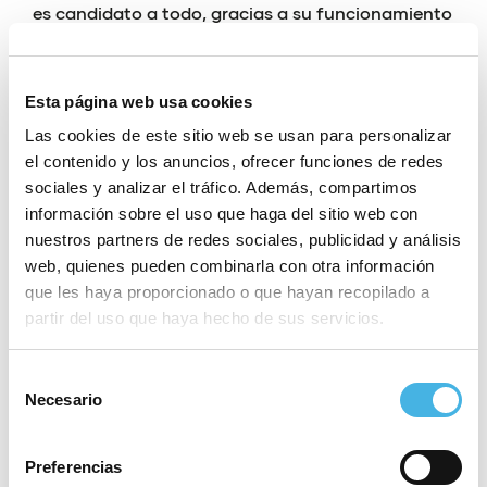
es candidato a todo, gracias a su funcionamiento
y rendimiento coral. El Elche ya ha metido la
sexta marcha y ha adquirido velocidad de crucero
Esta página web usa cookies
durante las últimas semanas.
Las cookies de este sitio web se usan para personalizar
el contenido y los anuncios, ofrecer funciones de redes
A fondo con el momento clave del
sociales y analizar el tráfico. Además, compartimos
CBM Elche
información sobre el uso que haga del sitio web con
nuestros partners de redes sociales, publicidad y análisis
web, quienes pueden combinarla con otra información
que les haya proporcionado o que hayan recopilado a
partir del uso que haya hecho de sus servicios.
Si somos nosotras mismas,
Selección
tenemos muchas opciones de
Necesario
de
estar en semifinales
consentimiento
Joaquín Rocamora
Preferencias