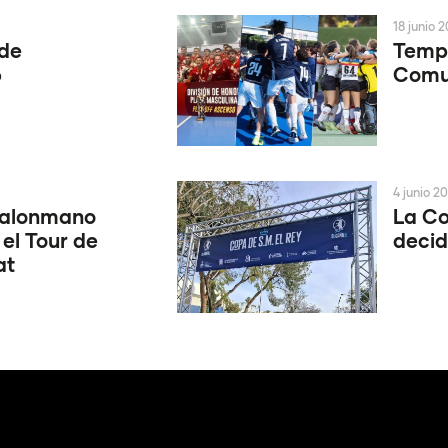
18 junio 
 de
Tempo
6
Comun
4 junio 2
Balonmano
La Co
 el Tour de
decid
at