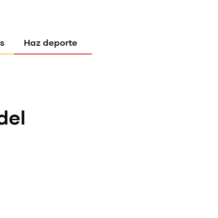
s
Haz deporte
del