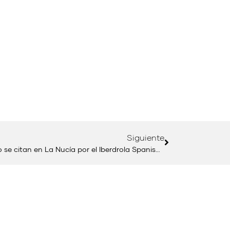
Siguiente
Más de 200 jugadores de todo el mundo se citan en La Nucía por el Iberdrola Spanish International