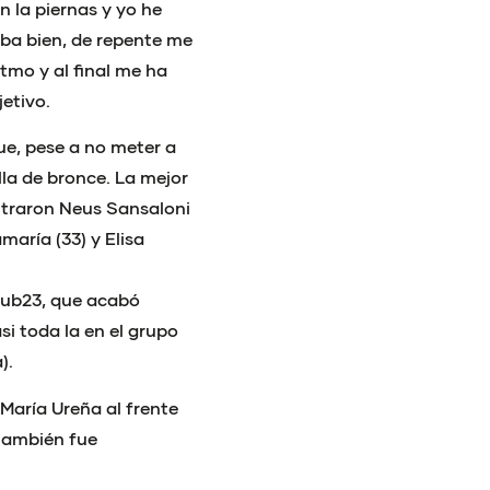
n la piernas y yo he
ba bien, de repente me
tmo y al final me ha
etivo.
que, pese a no meter a
lla de bronce. La mejor
entraron Neus Sansaloni
maría (33) y Elisa
 sub23, que acabó
i toda la en el grupo
).
María Ureña al frente
 también fue