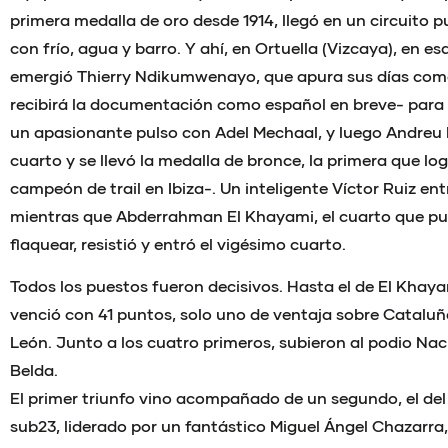
primera medalla de oro desde 1914, llegó en un circuito 
con frío, agua y barro. Y ahí, en Ortuella (Vizcaya), en e
emergió Thierry Ndikumwenayo, que apura sus días como
recibirá la documentación como español en breve- para ll
un apasionante pulso con Adel Mechaal, y luego Andreu 
cuarto y se llevó la medalla de bronce, la primera que log
campeón de trail en Ibiza-. Un inteligente Víctor Ruiz en
mientras que Abderrahman El Khayami, el cuarto que pu
flaquear, resistió y entró el vigésimo cuarto.
Todos los puestos fueron decisivos. Hasta el de El Khay
venció con 41 puntos, solo uno de ventaja sobre Cataluña
León. Junto a los cuatro primeros, subieron al podio Na
Belda.
El primer triunfo vino acompañado de un segundo, el de
sub23, liderado por un fantástico Miguel Ángel Chazarra, 