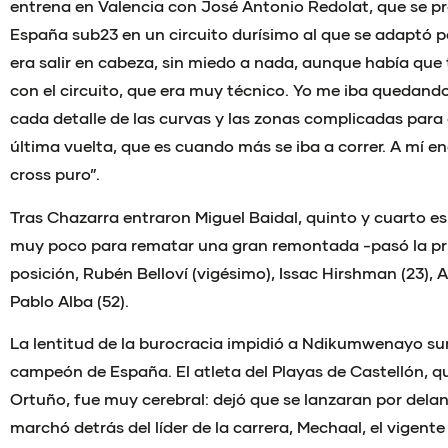
entrena en Valencia con José Antonio Redolat, que se 
España sub23 en un circuito durísimo al que se adaptó p
era salir en cabeza, sin miedo a nada, aunque había qu
con el circuito, que era muy técnico. Yo me iba quedan
cada detalle de las curvas y las zonas complicadas para
última vuelta, que es cuando más se iba a correr. A mí en
cross puro”.
Tras Chazarra entraron Miguel Baidal, quinto y cuarto esp
muy poco para rematar una gran remontada -pasó la pr
posición, Rubén Belloví (vigésimo), Issac Hirshman (23), A
Pablo Alba (52).
La lentitud de la burocracia impidió a Ndikumwenayo sum
campeón de España. El atleta del Playas de Castellón, 
Ortuño, fue muy cerebral: dejó que se lanzaran por delan
marchó detrás del líder de la carrera, Mechaal, el vigen