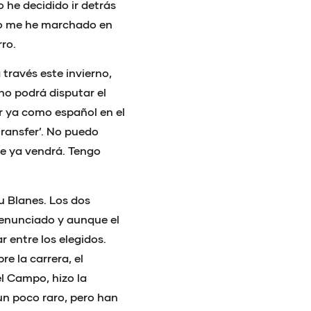
 he decidido ir detrás
do me he marchado en
rro.
 través este invierno,
no podrá disputar el
ir ya como español en el
transfer’. No puedo
ne ya vendrá. Tengo
u Blanes. Los dos
renunciado y aunque el
r entre los elegidos.
e la carrera, el
l Campo, hizo la
un poco raro, pero han