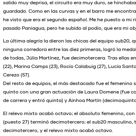
salido muy deprisa, el circuito era muy duro, se hinchaba
guardado. Como en las curvas y en el barro me encontra
he visto que era el segundo español. Me he puesto a mi ri
pasado Paniagua, pero he subido al podio, que era mi obj
La última alegría la dieron las chicas del equipo sub20, 
ninguna corredora entre las diez primeras, logró la meda
de todas, Júlia Martínez, fue decimotercera. Tras ellas 
(22), Marina Camps (23), Rocío Calabuig (27), Lucía Santa
Cerezo (57).
Del resto de equipos, el más destacado fue el femenino
quinto con una gran actuación de Laura Domene (fue cas
de carrera y entró quinta) y Ainhoa Martín (decimoquinta
El relevo mixto acabó octavo; el absoluto femenino, con 
(puesto 27) terminó decimotercero; el sub20 masculino,
decimotercero, y el relevo mixto acabó octavo.