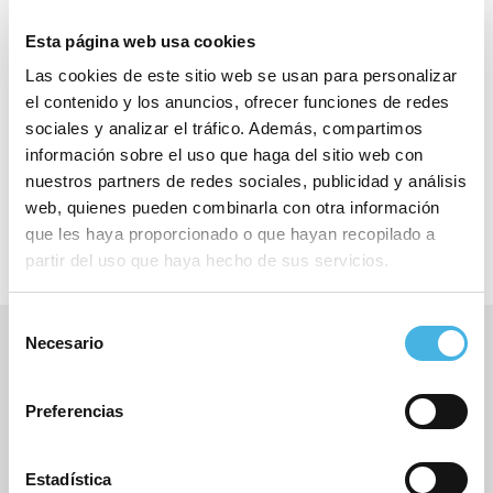
Esta página web usa cookies
Las cookies de este sitio web se usan para personalizar
el contenido y los anuncios, ofrecer funciones de redes
Compartir:
sociales y analizar el tráfico. Además, compartimos
información sobre el uso que haga del sitio web con
nuestros partners de redes sociales, publicidad y análisis
web, quienes pueden combinarla con otra información
que les haya proporcionado o que hayan recopilado a
partir del uso que haya hecho de sus servicios.
Selección
Anterior
Necesario
de
España gana cuatro medallas en el segundo día del
consentimiento
Europeo Júnior
Preferencias
Siguiente
Becas académico-deportivas para deportistas de
élite
Estadística