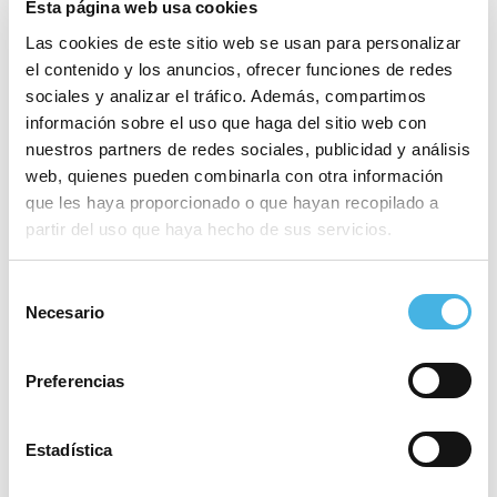
Esta página web usa cookies
masaje tailandés), de
Acro Yoga Thai
.
David Barreto
Las cookies de este sitio web se usan para personalizar
y
Laura
,
y Davide
y
Chiara
son algunos de los
el contenido y los anuncios, ofrecer funciones de redes
instructores que nos acercarán a esta disciplina.
sociales y analizar el tráfico. Además, compartimos
información sobre el uso que haga del sitio web con
Los restaurantes
Be Green
,
Oslo
y
Nomït
, junto a la
nuestros partners de redes sociales, publicidad y análisis
chef vegana
Alejandra Schvart
, con dos propuesta
web, quienes pueden combinarla con otra información
de cocina macrobiótica, nos ofrecerán
que les haya proporcionado o que hayan recopilado a
showcookings
especializados.
Antonio Linde
y
Cuca
partir del uso que haya hecho de sus servicios.
Suárez
tendrán un lugar destacado dentro de la
Selección
práctica del
Mindfulness
, taller de
Pranayama
que
Necesario
de
imparte
Cris Parga
, Chackras con
Hula Hoops
, los
consentimiento
talleres experienciales con Anayama y
Yoga Sound
Preferencias
Relax
, de Atamasfera.
La música será otra de las protagonistas de esta
Estadística
edición de Big Yoga Festival, que cuenta con
Succo
Sesión
(viernes 31 de mayo),
Anamaya
y
Atmasfera