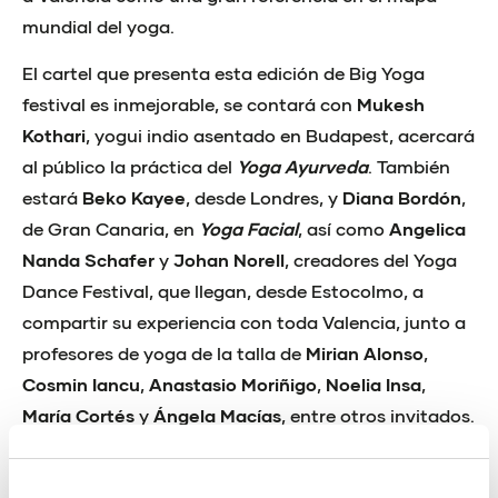
mundial del yoga.
El cartel que presenta esta edición de Big Yoga
festival es inmejorable, se contará con
Mukesh
Kothari
, yogui indio asentado en Budapest, acercará
al público la práctica del
Yoga Ayurveda
. También
estará
Beko Kayee
, desde Londres, y
Diana Bordón
,
de Gran Canaria, en
Yoga Facial
, así como
Angelica
Nanda Schafer
y
Johan Norell
, creadores del Yoga
Dance Festival, que llegan, desde Estocolmo, a
compartir su experiencia con toda Valencia, junto a
profesores de yoga de la talla de
Mirian Alonso
,
Cosmin Iancu
,
Anastasio Moriñigo
,
Noelia Insa
,
María Cortés
y
Ángela Macías
, entre otros invitados.
Además, el festival tendrá numerosas novedades,
como el
Acroyoga
(fusión de acrobacia, yoga y