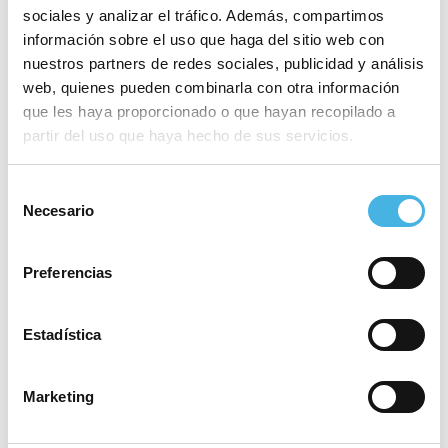
El programa ‘+Esport a
sociales y analizar el tráfico. Además, compartimos
l’Escola’ llegará a 26.000
información sobre el uso que haga del sitio web con
niños y niñas de la
nuestros partners de redes sociales, publicidad y análisis
Comunitat Valenciana en
web, quienes pueden combinarla con otra información
2026
que les haya proporcionado o que hayan recopilado a
partir del uso que haya hecho de sus servicios.
Selección
3 febrero 2026
Necesario
El Gran Premio
de
Internacional de Atletismo
consentimiento
pone en pie a Valencia
Preferencias
Estadística
30 enero 2026
Un Gran Premio
Internacional de Valencia
Marketing
2026 plagado de estrellas