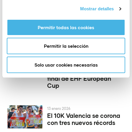
Mostrar detalles
24 enero 2026
Reacción y a cuartos de
final: el Elche saca
Permitir todas las cookies
músculo en Europa
Permitir la selección
19 enero 2026
El CBM Elche da el primer
Solo usar cookies necesarias
paso hacia cuartos de
final de EHF European
Cup
13 enero 2026
El 10K Valencia se corona
con tres nuevos récords