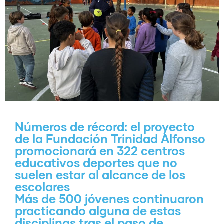
Números de récord: el proyecto
de la Fundación Trinidad Alfonso
promocionará en 322 centros
educativos deportes que no
suelen estar al alcance de los
escolares
Más de 500 jóvenes continuaron
practicando alguna de estas
disciplinas tras el paso de