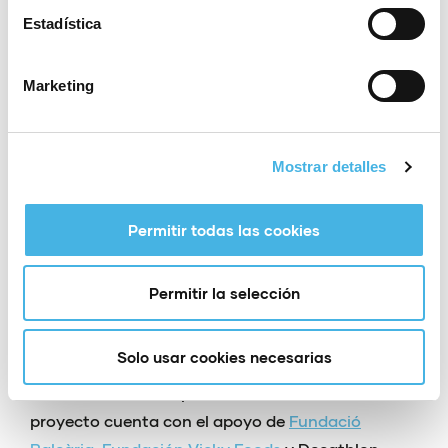
clases semanales de Educación Física que se
Estadística
imparten en los centros para implementar estas
sesiones. Cada federación desarrolla su unidad
Marketing
didáctica de 9 clases en los colegios previamente
seleccionados, con lo que el alumnado dedica una
de esas sesiones semanales a iniciarse en un
Mostrar detalles
nuevo deporte de manera íntegra y continuada
durante esas 9 semanas.
Permitir todas las cookies
‘+Esport a l’Escola’ se integra dentro de las
iniciativas de
Comunitat de l’Esport
, un proyecto
Permitir la selección
desarrollado por la Fundación y la Generalitat
Valenciana para impulsar acciones que
Solo usar cookies necesarias
convierten la Comunitat Valenciana en un núcleo
de referencia del deporte nacional. Además, este
proyecto cuenta con el apoyo de
Fundació