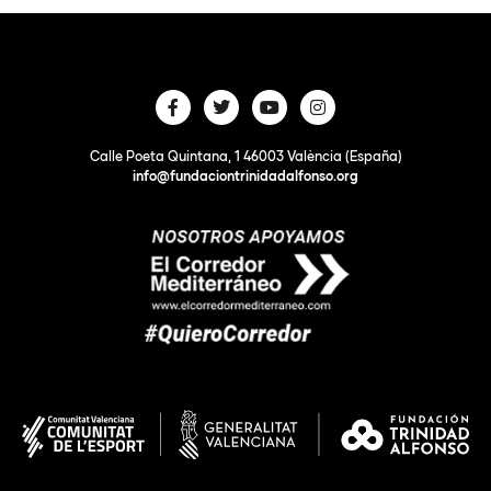
Calle Poeta Quintana, 1 46003 València (España)
info@fundaciontrinidadalfonso.org