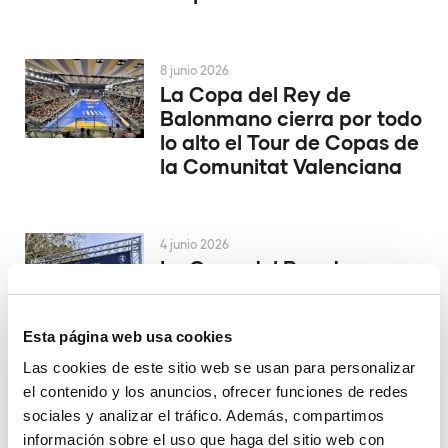
8 junio 2026
La Copa del Rey de
Balonmano cierra por todo
lo alto el Tour de Copas de
la Comunitat Valenciana
4 junio 2026
La Copa del Rey de
Balonmano se decide en
Alicante
Esta página web usa cookies
Las cookies de este sitio web se usan para personalizar
el contenido y los anuncios, ofrecer funciones de redes
29 mayo 2026
El Valencia Club de
sociales y analizar el tráfico. Además, compartimos
Hockey asciende a la
información sobre el uso que haga del sitio web con