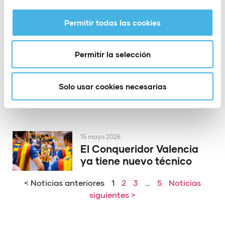
la Copa del Rey de
voleibol
Permitir todas las cookies
Permitir la selección
19 mayo 2026
El PAS Alcoy rinde
homenaje a dos de sus
Solo usar cookies necesarias
héroes de Europa
15 mayo 2026
El Conqueridor Valencia
ya tiene nuevo técnico
< Noticias anteriores
1
2
3
…
5
Noticias
siguientes >