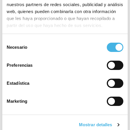
máxima catogoría
nuestros partners de redes sociales, publicidad y análisis
web, quienes pueden combinarla con otra información
que les haya proporcionado o que hayan recopilado a
partir del uso que haya hecho de sus servicios.
28 mayo 2026
El Valencia Club de
Hockey, a brindar el tercer
Selección
Necesario
ascenso de la temporada
de
en la Comunitat de
consentimiento
l’Esport
Preferencias
Estadística
25 mayo 2026
Fertiberia Puerto Sagunto
obra el ascenso a Asobal
Marketing
21 mayo 2026
Mostrar detalles
Valencia volverá a acoger