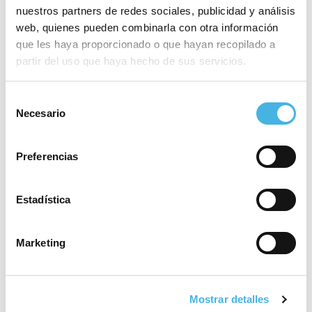
máxima catogoría
nuestros partners de redes sociales, publicidad y análisis
web, quienes pueden combinarla con otra información
que les haya proporcionado o que hayan recopilado a
partir del uso que haya hecho de sus servicios.
28 mayo 2026
El Valencia Club de
Hockey, a brindar el tercer
Selección
Necesario
ascenso de la temporada
de
en la Comunitat de
consentimiento
l’Esport
Preferencias
Estadística
25 mayo 2026
Fertiberia Puerto Sagunto
obra el ascenso a Asobal
Marketing
21 mayo 2026
Mostrar detalles
Valencia volverá a acoger