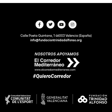
Calle Poeta Quintana, 1 46003 València (España)
info@fundaciontrinidadalfonso.org