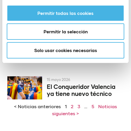
la Copa del Rey de
voleibol
Permitir todas las cookies
Permitir la selección
19 mayo 2026
El PAS Alcoy rinde
homenaje a dos de sus
Solo usar cookies necesarias
héroes de Europa
15 mayo 2026
El Conqueridor Valencia
ya tiene nuevo técnico
< Noticias anteriores
1
2
3
…
5
Noticias
siguientes >