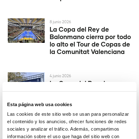
8 junio 2026
La Copa del Rey de
Balonmano cierra por todo
lo alto el Tour de Copas de
la Comunitat Valenciana
4 junio 2026
La Copa del Rey de
Balonmano se decide en
Alicante
Esta página web usa cookies
Las cookies de este sitio web se usan para personalizar
el contenido y los anuncios, ofrecer funciones de redes
29 mayo 2026
El Valencia Club de
sociales y analizar el tráfico. Además, compartimos
Hockey asciende a la
información sobre el uso que haga del sitio web con