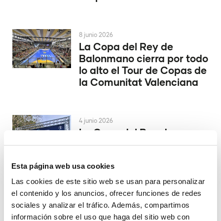
8 junio 2026
La Copa del Rey de
Balonmano cierra por todo
lo alto el Tour de Copas de
la Comunitat Valenciana
4 junio 2026
La Copa del Rey de
Balonmano se decide en
Alicante
Esta página web usa cookies
Las cookies de este sitio web se usan para personalizar
el contenido y los anuncios, ofrecer funciones de redes
29 mayo 2026
El Valencia Club de
sociales y analizar el tráfico. Además, compartimos
Hockey asciende a la
información sobre el uso que haga del sitio web con