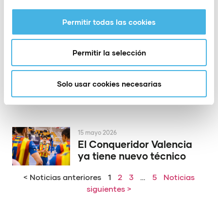
la Copa del Rey de
voleibol
Permitir todas las cookies
Permitir la selección
19 mayo 2026
El PAS Alcoy rinde
homenaje a dos de sus
Solo usar cookies necesarias
héroes de Europa
15 mayo 2026
El Conqueridor Valencia
ya tiene nuevo técnico
< Noticias anteriores
1
2
3
…
5
Noticias
siguientes >