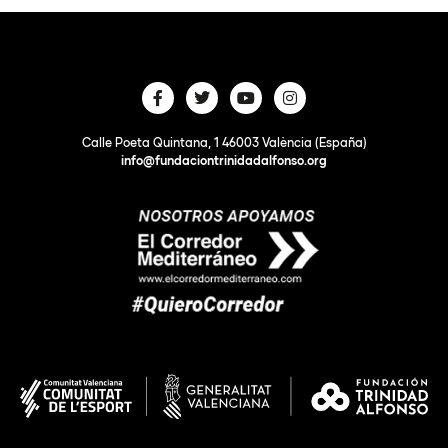
Calle Poeta Quintana, 1 46003 València (España)
info@fundaciontrinidadalfonso.org