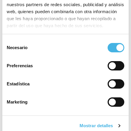
máxima catogoría
nuestros partners de redes sociales, publicidad y análisis
web, quienes pueden combinarla con otra información
que les haya proporcionado o que hayan recopilado a
partir del uso que haya hecho de sus servicios.
28 mayo 2026
El Valencia Club de
Hockey, a brindar el tercer
Selección
Necesario
ascenso de la temporada
de
en la Comunitat de
consentimiento
l’Esport
Preferencias
Estadística
25 mayo 2026
Fertiberia Puerto Sagunto
obra el ascenso a Asobal
Marketing
21 mayo 2026
Mostrar detalles
Valencia volverá a acoger