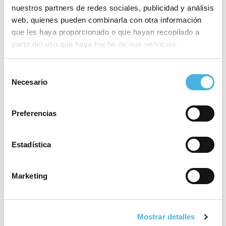
máxima catogoría
nuestros partners de redes sociales, publicidad y análisis
web, quienes pueden combinarla con otra información
que les haya proporcionado o que hayan recopilado a
partir del uso que haya hecho de sus servicios.
28 mayo 2026
El Valencia Club de
Hockey, a brindar el tercer
Selección
Necesario
ascenso de la temporada
de
en la Comunitat de
consentimiento
l’Esport
Preferencias
Estadística
25 mayo 2026
Fertiberia Puerto Sagunto
obra el ascenso a Asobal
Marketing
21 mayo 2026
Mostrar detalles
Valencia volverá a acoger