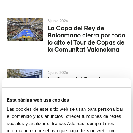
8 junio 2026
La Copa del Rey de
Balonmano cierra por todo
lo alto el Tour de Copas de
la Comunitat Valenciana
4 junio 2026
La Copa del Rey de
Balonmano se decide en
Alicante
Esta página web usa cookies
Las cookies de este sitio web se usan para personalizar
el contenido y los anuncios, ofrecer funciones de redes
29 mayo 2026
El Valencia Club de
sociales y analizar el tráfico. Además, compartimos
Hockey asciende a la
información sobre el uso que haga del sitio web con