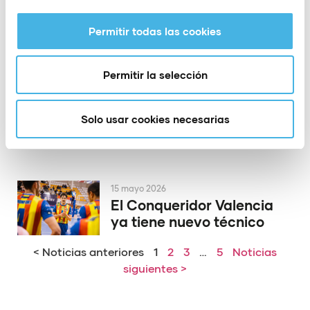
la Copa del Rey de
voleibol
Permitir todas las cookies
Permitir la selección
19 mayo 2026
El PAS Alcoy rinde
homenaje a dos de sus
Solo usar cookies necesarias
héroes de Europa
15 mayo 2026
El Conqueridor Valencia
ya tiene nuevo técnico
< Noticias anteriores
1
2
3
…
5
Noticias
siguientes >