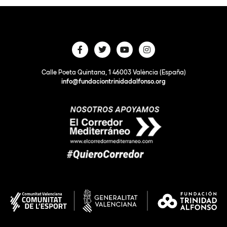
Calle Poeta Quintana, 1 46003 València (España)
info@fundaciontrinidadalfonso.org