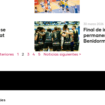
30 marzo 2026
 se
Final de 
at
permanen
Benidor
teriores
1
2
3
4
5
Noticias siguientes >
ies