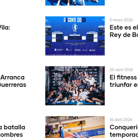
5 mayo 2026
ila:
Este es e
Rey de B
20 abril 2026
 Arranca
El fitness
 Guerreras
triunfar 
16 abril 2026
 batalla
Conquerid
 nombres
temporad