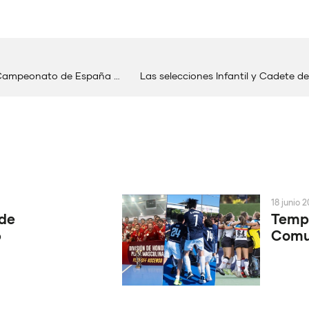
La Comunitat Valenciana, segunda con más finalistas en el Campeonato de España sub18
Las selecciones Infantil y Cadete d
18 junio 
 de
Tempo
6
Comun