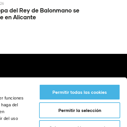
026
pa del Rey de Balonmano se
e en Alicante
Permitir todas las cookies
er funciones
 haga del
Permitir la selección
den
r del uso