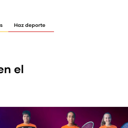
s
Haz deporte
en el