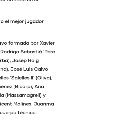
o el mejor jugador
tuvo formada por Xavier
, Rodrigo Sebastià ‘Pere
Orba), Josep Roig
ana), José Luis Calvo
s ‘Salelles II’ (Oliva),
ménez (Bicorp), Ana
ia (Massamagrell) y
Vicent Molines, Juanma
cuerpo técnico.