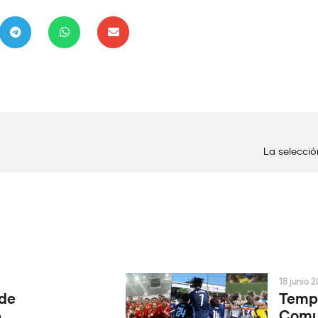
La selecci
18 junio 
 de
Tempo
6
Comun