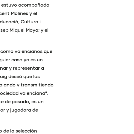
as estuvo acompañada
cent Molines y el
ducació, Cultura i
osep Miquel Moya; y el
.
lo como valencianos que
uier caso ya es un
anar y representar a
uig deseó que los
bajando y transmitiendo
 sociedad valenciana”.
te de pasado, es un
dor y jugadora de
 de la selección