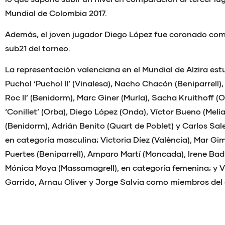
Mundial de Colombia 2017.
Además, el joven jugador Diego López fue coronado com
sub21 del torneo.
La representación valenciana en el Mundial de Alzira es
Puchol ‘Puchol II’ (Vinalesa), Nacho Chacón (Beniparrell)
Roc II’ (Benidorm), Marc Giner (Murla), Sacha Kruithoff (
‘Conillet’ (Orba), Diego López (Onda), Víctor Bueno (Meli
(Benidorm), Adrián Benito (Quart de Poblet) y Carlos Salelle
en categoría masculina; Victoria Díez (València), Mar Gi
Puertes (Beniparrell), Amparo Martí (Moncada), Irene Bad
Mónica Moya (Massamagrell), en categoría femenina; y 
Garrido, Arnau Oliver y Jorge Salvia como miembros del 