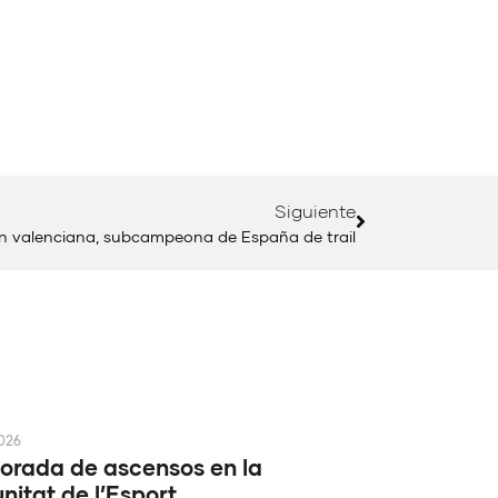
Siguiente
ón valenciana, subcampeona de España de trail
2026
rada de ascensos en la
itat de l’Esport