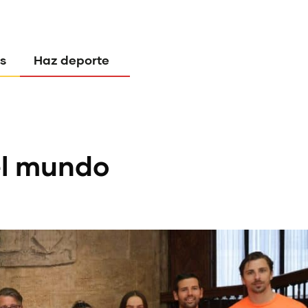
s
Haz deporte
el mundo