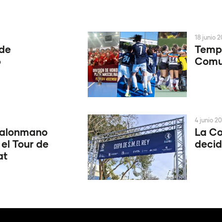
18 junio 
 de
Tempo
6
Comun
4 junio 2
Balonmano
La Co
 el Tour de
decid
at