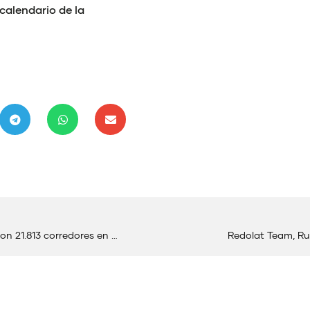
calendario de la
El Maratón Valencia entre los tres más rápidos del mundo y con 21.813 corredores en meta
Redolat Team, Ru