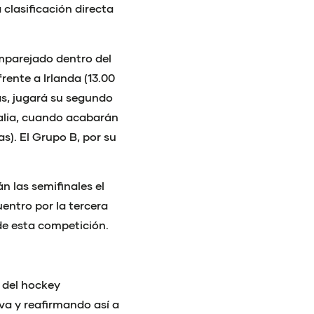
 clasificación directa
mparejado dentro del
ente a Irlanda (13.00
as, jugará su segundo
talia, cuando acabarán
s). El Grupo B, por su
n las semifinales el
cuentro por la tercera
 de esta competición.
l del hockey
a y reafirmando así a