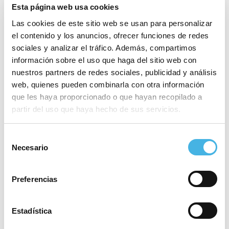
Esta página web usa cookies
español. “Queremos agradecer el gran esfuerzo que
Las cookies de este sitio web se usan para personalizar
ha hecho el Ayuntamiento, no solo patrocinando
el contenido y los anuncios, ofrecer funciones de redes
estas tres competiciones, junto a la Generalitat y el
sociales y analizar el tráfico. Además, compartimos
Ayuntamiento de Paterna, que será la sede de
información sobre el uso que haga del sitio web con
entrenamiento para las selecciones nacionales, con
nuestros partners de redes sociales, publicidad y análisis
la remodelación de la pista, la zona de
web, quienes pueden combinarla con otra información
que les haya proporcionado o que hayan recopilado a
calentamiento, la cámara de llamadas y nosotros y
partir del uso que haya hecho de sus servicios.
los atletas estamos encantados con el cambio”.
Javier Mateo añadió que la próxima inversión en el
Selección
Necesario
Luis Puig será de medio millón de euros para
de
consentimiento
adecuar las fachadas y cubiertas exteriores.
Luis Saladíe aplaudió el esfuerzo hecho por el
Preferencias
Ayuntamiento de Valencia en “la renovación de una
pista que forma parte de la historia del atletismo
Estadística
español” y explicó que el nuevo sintético del Luis