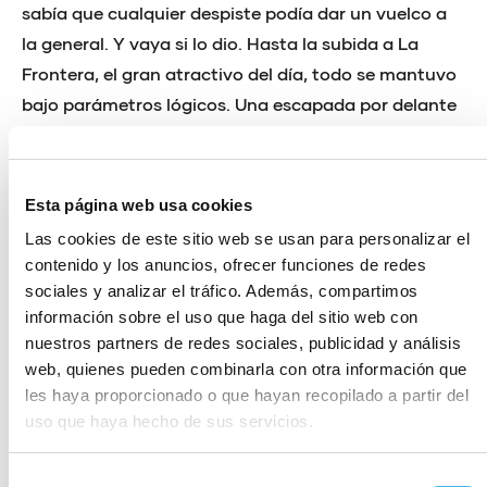
sabía que cualquier despiste podía dar un vuelco a
la general. Y vaya si lo dio. Hasta la subida a La
Frontera, el gran atractivo del día, todo se mantuvo
bajo parámetros lógicos. Una escapada por delante
y el pelotón a verlas venir. Pero en La Frontera se
abrió el cielo y llegaron los truenos.
Esta página web usa cookies
El Bora-Hansgrohe de Vlasov hizo una escabechina
Las cookies de este sitio web se usan para personalizar el
y acabó con casi todos los gregarios. Solo se
contenido y los anuncios, ofrecer funciones de redes
quedaron los favoritos a la general en cabeza y
sociales y analizar el tráfico. Además, compartimos
algún invitado, pero pocos. Coronaron La Frontera
información sobre el uso que haga del sitio web con
juntos y se dispusieron a afrontar unos 30
nuestros partners de redes sociales, publicidad y análisis
kilómetros hasta la meta de auténtica tensión.
web, quienes pueden combinarla con otra información que
Nadie quería atacar, pero tampoco relajarse. El
les haya proporcionado o que hayan recopilado a partir del
uso que haya hecho de sus servicios.
grupo venía fuerte por detrás, pero no alcanzaba. La
etapa, y posiblemente la general, estaba para el que
Selección
fuera a por ella.