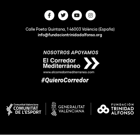
Calle Poeta Quintana, 1 46003 València (España)
info@fundaciontrinidadalfonso.org