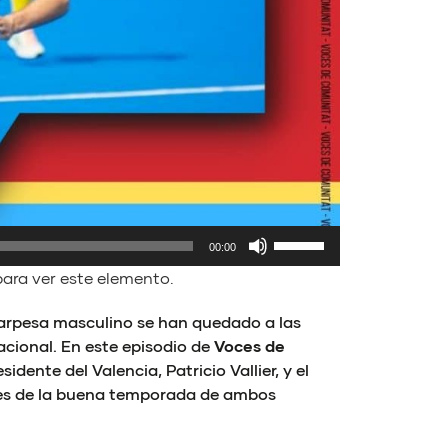
Utiliza
00:00
las
ara ver este elemento.
teclas
de
Carpesa masculino se han quedado a las
flecha
cional. En este episodio de
Voces de
arriba/abajo
dente del Valencia, Patricio Vallier, y el
para
ices de la buena temporada de ambos
aumentar
o