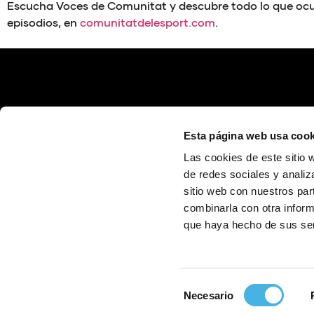
Escucha Voces de Comunitat y descubre todo lo que ocur
episodios, en
comunitatdelesport.com
.
Esta página web usa cook
Las cookies de este sitio 
de redes sociales y analiz
sitio web con nuestros par
Calle Poeta Quintana, 1 46003 València (España)
info@fundaciontrinidadalfonso.org
combinarla con otra inform
que haya hecho de sus ser
Selección
Necesario
de