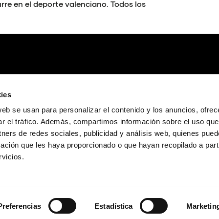
disminuir
re en el deporte valenciano. Todos los
el
volumen.
ies
web se usan para personalizar el contenido y los anuncios, ofrec
ar el tráfico. Además, compartimos información sobre el uso que
tners de redes sociales, publicidad y análisis web, quienes pue
ación que les haya proporcionado o que hayan recopilado a parti
vicios.
Preferencias
Estadística
Marketin