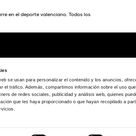
disminuir
el
re en el deporte valenciano. Todos los
volumen.
ies
web se usan para personalizar el contenido y los anuncios, ofrec
ar el tráfico. Además, compartimos información sobre el uso que
tners de redes sociales, publicidad y análisis web, quienes pue
ación que les haya proporcionado o que hayan recopilado a parti
vicios.