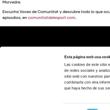
Morvedre.
Escucha Voces de Comunitat y descubre todo lo que ocur
episodios, en
comunitatdelesport.com
.
Esta página web usa cook
Las cookies de este sitio 
de redes sociales y analiz
sitio web con nuestros par
Calle Poeta Quintana, 1 46003 València (España)
info@fundaciontrinidadalfonso.org
combinarla con otra inform
que haya hecho de sus ser
Selección