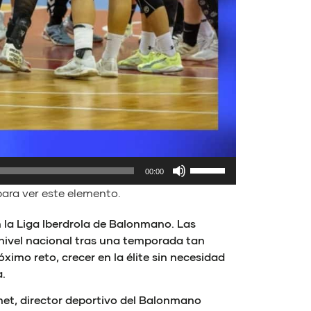
Utiliza
00:00
las
ara ver este elemento.
teclas
de
 la Liga Iberdrola de Balonmano. Las
flecha
a nivel nacional tras una temporada tan
arriba/abajo
imo reto, crecer en la élite sin necesidad
para
.
aumentar
o
net, director deportivo del Balonmano