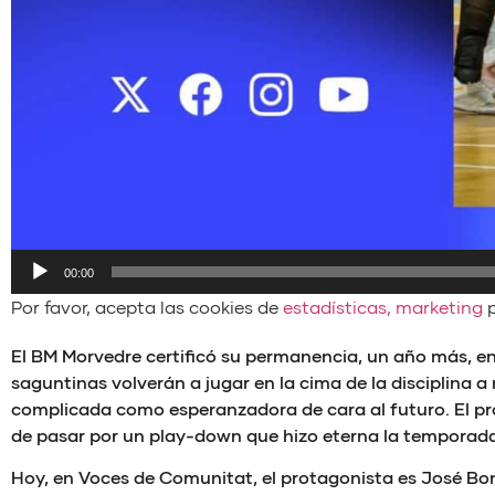
Reproductor
00:00
de
Por favor, acepta las cookies de
estadísticas, marketing
p
audio
El BM Morvedre certificó su permanencia, un año más, en
saguntinas volverán a jugar en la cima de la disciplina 
complicada como esperanzadora de cara al futuro. El próx
de pasar por un play-down que hizo eterna la temporada
Hoy, en Voces de Comunitat, el protagonista es José Bo