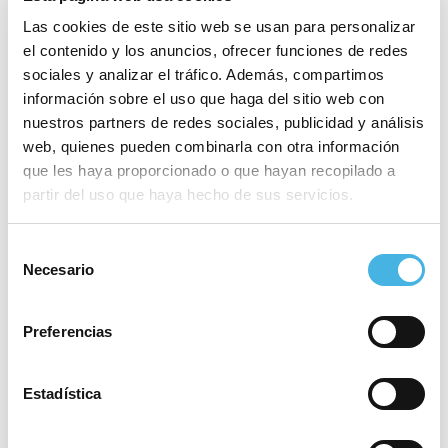
Las cookies de este sitio web se usan para personalizar
el contenido y los anuncios, ofrecer funciones de redes
sociales y analizar el tráfico. Además, compartimos
información sobre el uso que haga del sitio web con
nuestros partners de redes sociales, publicidad y análisis
web, quienes pueden combinarla con otra información
que les haya proporcionado o que hayan recopilado a
partir del uso que haya hecho de sus servicios.
Reproductor
Selección
00:00
00:00
Necesario
de
de
Por favor, acepta las cookies de
estadísticas, marketing
audio
consentimiento
para ver este elemento.
Preferencias
Tras hacer historia al conquistar el WSE Trophy la
pasada campaña, el PAS Alcoy tiene un nuevo reto
Estadística
europeo entre manos: la WSE Cup, segunda
competición continental en la que el club ya tiene