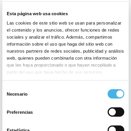
Esta página web usa cookies
Las cookies de este sitio web se usan para personalizar
el contenido y los anuncios, ofrecer funciones de redes
sociales y analizar el tráfico. Además, compartimos
información sobre el uso que haga del sitio web con
nuestros partners de redes sociales, publicidad y análisis
web, quienes pueden combinarla con otra información
que les haya proporcionado o que hayan recopilado a
partir del uso que haya hecho de sus servicios.
Reproductor
Selección
00:00
00:00
de
Necesario
de
Por favor, acepta las cookies de
estadísticas, marketing
audio
consentimiento
para ver este elemento.
Preferencias
Les Abelles vuelve a construir. El equipo valenciano de
rugby compite este año en la División de Honor Élite, la
Estadística
segunda categoría del rugby nacional, y vive inmerso