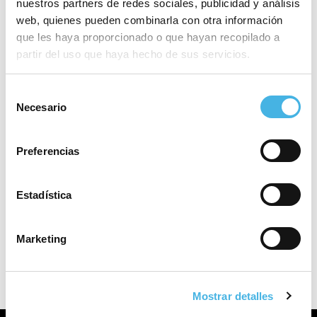
nuestros partners de redes sociales, publicidad y análisis
web, quienes pueden combinarla con otra información
que les haya proporcionado o que hayan recopilado a
partir del uso que haya hecho de sus servicios.
Selección
Necesario
de
consentimiento
Preferencias
Estadística
Reproductor
Marketing
00:00
00:00
de
Por favor, acepta las cookies de
estadísticas, marketing
audio
para ver este elemento.
Mostrar detalles