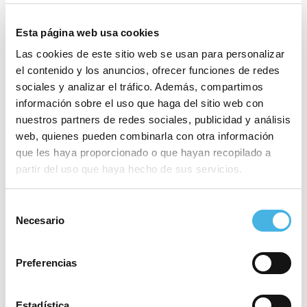
Esta página web usa cookies
Las cookies de este sitio web se usan para personalizar
el contenido y los anuncios, ofrecer funciones de redes
sociales y analizar el tráfico. Además, compartimos
información sobre el uso que haga del sitio web con
nuestros partners de redes sociales, publicidad y análisis
web, quienes pueden combinarla con otra información
que les haya proporcionado o que hayan recopilado a
partir del uso que haya hecho de sus servicios.
Selección
Necesario
de
Reproductor
00:00
00:00
consentimiento
de
Por favor, acepta las cookies de
estadísticas, marketing
audio
Preferencias
para ver este elemento.
Había derbi de la
Comunitat de l’Esport
antes de la
Estadística