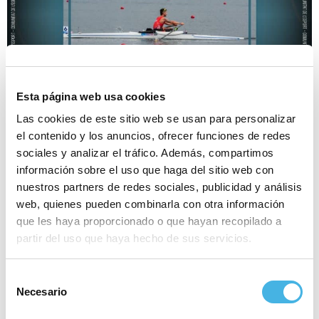
Esta página web usa cookies
Las cookies de este sitio web se usan para personalizar
el contenido y los anuncios, ofrecer funciones de redes
sociales y analizar el tráfico. Además, compartimos
información sobre el uso que haga del sitio web con
Reproductor
00:00
00:00
nuestros partners de redes sociales, publicidad y análisis
de
Por favor, acepta las cookies de
web, quienes pueden combinarla con otra información
estadísticas, marketing
audio
para ver este elemento.
que les haya proporcionado o que hayan recopilado a
partir del uso que haya hecho de sus servicios.
Javier García es uno de los protagonistas valencianos
en los Juegos Olímpicos de París. El remero de
Selección
Torrevieja consiguió diploma en su debut en unos
Necesario
de
Juegos, aunque es un tipo competitivo y autoexigente.
consentimiento