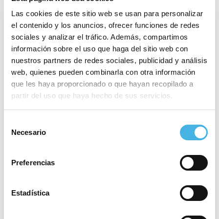
Las cookies de este sitio web se usan para personalizar
el contenido y los anuncios, ofrecer funciones de redes
sociales y analizar el tráfico. Además, compartimos
información sobre el uso que haga del sitio web con
nuestros partners de redes sociales, publicidad y análisis
web, quienes pueden combinarla con otra información
que les haya proporcionado o que hayan recopilado a
partir del uso que haya hecho de sus servicios.
Selección
Necesario
de
Reproductor
consentimiento
00:00
00:00
de
Por favor, acepta las cookies de
estadísticas, marketing
Preferencias
audio
para ver este elemento.
Estadística
La
Comunitat de l’Esport
está de enhorabuena. El BM
Morvedre ha consumado su regreso a la élite del
balonmano femenino nacional con un ascenso en la