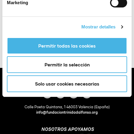
Marketing
última jornada tras una temporada espectacular.
Mientras, la nadadora
Ángela Martínez
, una de las
deportistas FER que estarán en los próximos Juegos
Mostrar detalles
Olímpicos, sigue en su esprint hacia París
coleccionando metales. Escuchamos ambas historias
en
Voces de Comunitat, el podcast del deporte
Permitir todas las cookies
valenciano,
con el presidente del club saguntino,
Nacho García Aguiar
, y la nadadora ilicitana.
Permitir la selección
Solo usar cookies necesarias
Calle Poeta Quintana, 1 46003 València (España)
info@fundaciontrinidadalfonso.org