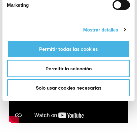
MTRI València | Copa del Mundo de Triatlón –
Marketing
2/3 septiembre
Mostrar detalles
Más información
:
https://t.co/OJTM3pD9dI
Inscripciones
:
Permitir todas las cookies
https://www.mediterraneatriatlon.com/home/in
scripciones/
Permitir la selección
Solo usar cookies necesarias