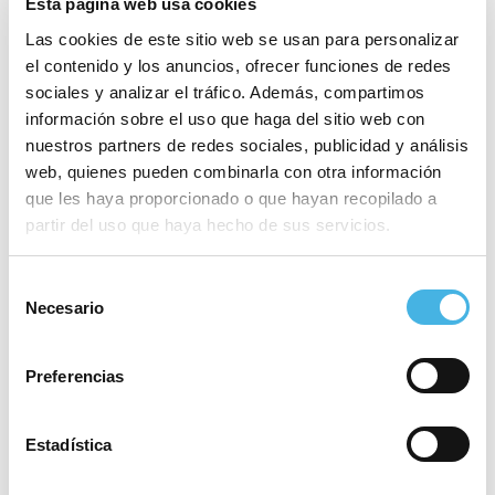
Esta página web usa cookies
La Copa del Mundo de València se disputará en
Las cookies de este sitio web se usan para personalizar
distancia olímpica en el entorno de La Marina de
el contenido y los anuncios, ofrecer funciones de redes
València. Los mejores triatletas del mundo
sociales y analizar el tráfico. Además, compartimos
información sobre el uso que haga del sitio web con
conocen el circuito y la ciudad. Recordemos que
nuestros partners de redes sociales, publicidad y análisis
al podio de la Copa del Mundo de València se han
web, quienes pueden combinarla con otra información
subido triatletas de la talla de Vincent Luis,
que les haya proporcionado o que hayan recopilado a
Alistair Brownlee, Mario Mola o Beth Potter o Lisa
partir del uso que haya hecho de sus servicios.
Tertcsh. Confiamos en contar con una amplia
representación internacional entre esa start list
Selección
Necesario
que conoceremos semanas antes de la
de
consentimiento
competición.
Preferencias
Fechas del circuito
MTRI Alicante – 13/14 mayo
Estadística
MTRI Castellón –1/2 julio