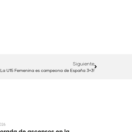
Siguiente
¡La U15 Femenina es campeona de España 3×3!
2026
rada de ascensos en la