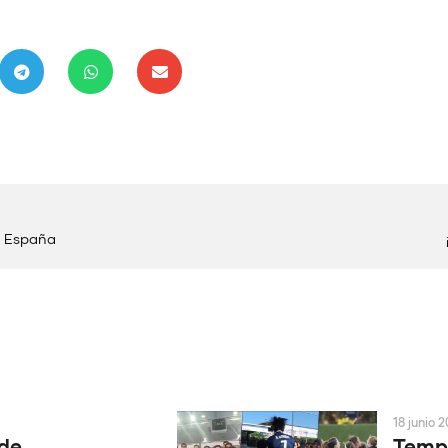
e España
18 junio 
 de
Tempo