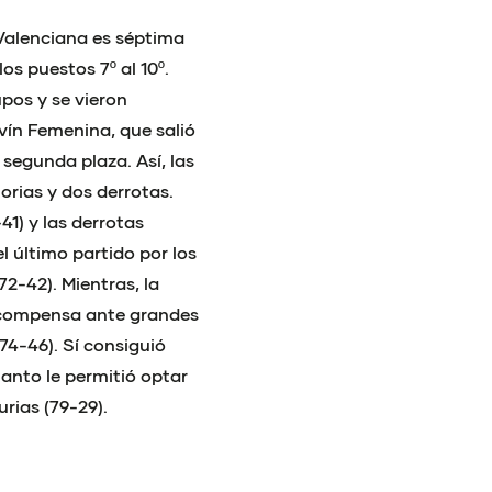
Valenciana es séptima
los puestos 7º al 10º.
pos y se vieron
vín Femenina, que salió
 segunda plaza. Así, las
rias y dos derrotas.
41) y las derrotas
el último partido por los
(72-42). Mientras, la
recompensa ante grandes
74-46). Sí consiguió
uanto le permitió optar
rias (79-29).