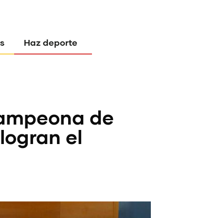
s
Haz deporte
campeona de
logran el