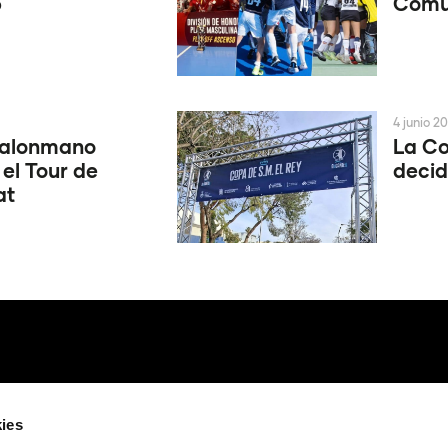
6
Comun
4 junio 2
Balonmano
La Co
 el Tour de
decid
at
ies