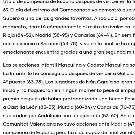
título de campeona de España después de vencer en la fi
69. El día del estreno del Campeonato ya demostró que v
Superó a una de las grandes favoritas, Andalucía, por 60-
momento, derrotó cómodamente al resto de rivales en la
Rioja (84-52), Madrid (58-95) y Canarias (64-41). En semi
con solvencia a Asturias (43-78), y ya en la final se ha i
emocionante encuentro gracias a una gran segunda mit
Las selecciones Infantil Masculina y Cadete Masculina s
La Infantil lo ha conseguido después de vencer a Galicia e
4º puesto (63-78). Los jugadores de Iván García salieron
inicio y no flaquearon en ningún momento pese al empuje
premio después de haber protagonizado una buena Fase
a Castilla León (83-33), Murcia (60-84) y Canarias (70-75
superados por Andalucía con un ajustado (53-60). En el c
Comunitat Valenciana no tuvo opciones ante Madrid (47-
campeona de España, pero ha sido capaz de finalizar e