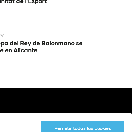
itat de l’Esport
026
pa del Rey de Balonmano se
e en Alicante
Permitir todas las cookies