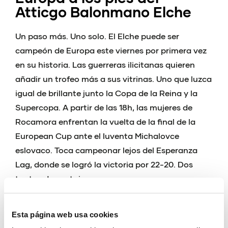
Atticgo Balonmano Elche
Un paso más. Uno solo. El Elche puede ser
campeón de Europa este viernes por primera vez
en su historia. Las guerreras ilicitanas quieren
añadir un trofeo más a sus vitrinas. Uno que luzca
igual de brillante junto la Copa de la Reina y la
Supercopa. A partir de las 18h, las mujeres de
Rocamora enfrentan la vuelta de la final de la
European Cup ante el Iuventa Michalovce
eslovaco. Toca campeonar lejos del Esperanza
Lag, donde se logró la victoria por 22-20. Dos
tantos de ventaja.
Las ilicitanas demostraron en el encuentro de ida
que, más allá de tener que mejorar en
Esta página web usa cookies