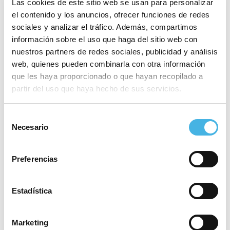
determinados aspectos, sin ofrecer su mejor
Las cookies de este sitio web se usan para personalizar
versión fueron capaces de golpear, reaccionar y
el contenido y los anuncios, ofrecer funciones de redes
sociales y analizar el tráfico. Además, compartimos
volver a golpear en el marcador. El título está
información sobre el uso que haga del sitio web con
abierto, pero si algo tiene este Atticgo BM Elche
nuestros partners de redes sociales, publicidad y análisis
es que de los cinco partidos que ha perdido
web, quienes pueden combinarla con otra información
durante este curso en todas las competiciones,
que les haya proporcionado o que hayan recopilado a
sólo en uno el rival consiguió dejarla con un
partir del uso que haya hecho de sus servicios.
déficit que hoy le apartaría del entorchado
continental.
Selección
Necesario
de
El partido se podrá vivir en pantalla gigante en el
consentimiento
Centro Deportivo Tiro de Pichón, en Elche, con
Preferencias
apertura de puertas desde las 17:30 horas. Y
podrá seguirse a través del canal de You Tube del
Estadística
club y en la web de Comunitat de l’Esport.
Marketing