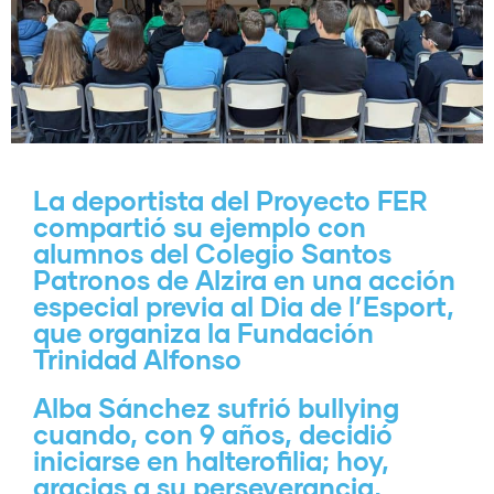
La deportista del Proyecto FER
compartió su ejemplo con
alumnos del Colegio Santos
Patronos de Alzira en una acción
especial previa al Dia de l’Esport,
que organiza la Fundación
Trinidad Alfonso
Alba Sánchez sufrió bullying
cuando, con 9 años, decidió
iniciarse en halterofilia; hoy,
gracias a su perseverancia,