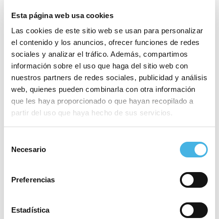
Esta página web usa cookies
Las cookies de este sitio web se usan para personalizar
el contenido y los anuncios, ofrecer funciones de redes
sociales y analizar el tráfico. Además, compartimos
información sobre el uso que haga del sitio web con
nuestros partners de redes sociales, publicidad y análisis
web, quienes pueden combinarla con otra información
El ejemplo de Alba Sánchez
que les haya proporcionado o que hayan recopilado a
partir del uso que haya hecho de sus servicios.
Con 9 años, cuando se inició en halterofilia, Alba
Sánchez recibía comentarios negativos en el
Selección
contexto escolar por entender que se trataba
“de
Necesario
de
consentimiento
un deporte de chicos”
, cuenta. No obstante, no
cesó en su esfuerzo y, tiempo más tarde, a los 25,
Preferencias
ya había logrado ser campeona de España y
había participado en Europeos y Mundiales. Hoy,
Estadística
con 27 años, transmite su caso
“para ayudar a