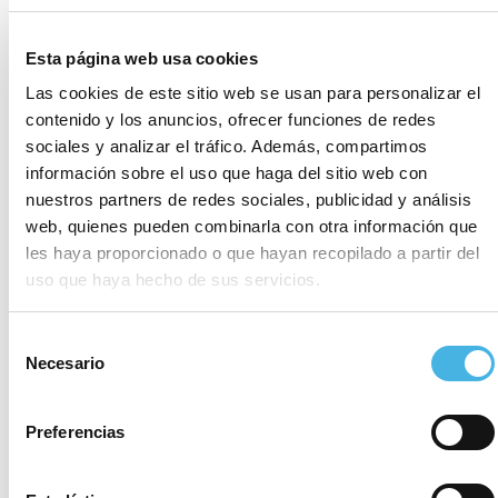
diferencia se ha quedado Sebastián Ducos que se
ha colgado la plata y completando el medallero
Esta página web usa cookies
entraba el también valenciano del Real Club Náutico
Las cookies de este sitio web se usan para personalizar el
de Valencia, Mateo Codoñer que a su vez quedaba
contenido y los anuncios, ofrecer funciones de redes
primero en sub19 y cuarto en la general, pues en
sociales y analizar el tráfico. Además, compartimos
tercera posición de la clasificación general de la
información sobre el uso que haga del sitio web con
regata ha quedado el francés Jean Romain. Y en
nuestros partners de redes sociales, publicidad y análisis
clasificación femenina ha liderado Adelaida
web, quienes pueden combinarla con otra información que
Marquenie (Club Kitesurf Centro) seguida de Eider
les haya proporcionado o que hayan recopilado a partir del
uso que haya hecho de sus servicios.
Berakoetxea (CN Pollença).
Diez pruebas han completado por su lado los Kite
Selección
Foil en el Club Náutico Santa Pola. Diez pruebas con
Necesario
de
líder indiscutible ya que Carlos Espí (RCN Valencia)
consentimiento
se ha mantenido imbatible agenciándose todos y
Preferencias
cada uno de los diez parciales completados. Lo han
acompañado en el pódium Jose Serna y Pau Cifre.