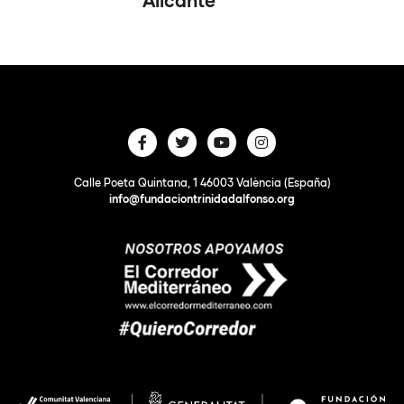
Calle Poeta Quintana, 1 46003 València (España)
info@fundaciontrinidadalfonso.org