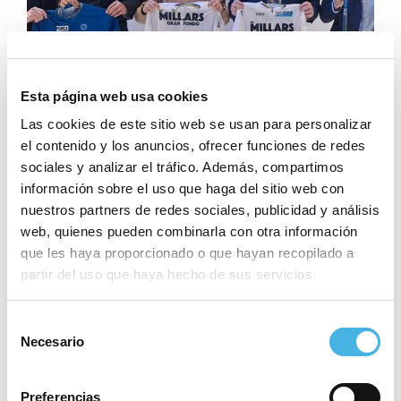
Esta página web usa cookies
Las cookies de este sitio web se usan para personalizar
el contenido y los anuncios, ofrecer funciones de redes
sociales y analizar el tráfico. Además, compartimos
información sobre el uso que haga del sitio web con
nuestros partners de redes sociales, publicidad y análisis
web, quienes pueden combinarla con otra información
que les haya proporcionado o que hayan recopilado a
partir del uso que haya hecho de sus servicios.
RENFE y la Fundación Trinidad
Alfonso renueva su acuerdo para
Selección
la participación deportiva en la
Necesario
de
Comunitat de l’Esport
consentimiento
Preferencias