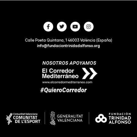
Calle Poeta Quintana, 1 46003 València (España)
info@fundaciontrinidadalfonso.org