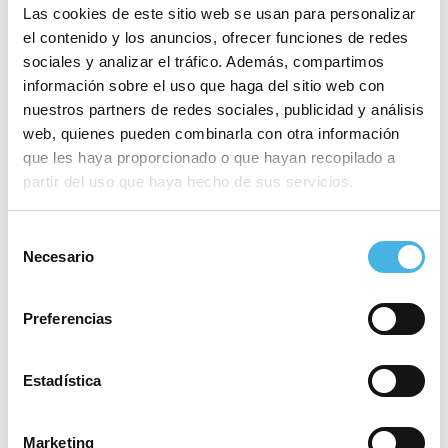
Las cookies de este sitio web se usan para personalizar
el contenido y los anuncios, ofrecer funciones de redes
sociales y analizar el tráfico. Además, compartimos
información sobre el uso que haga del sitio web con
nuestros partners de redes sociales, publicidad y análisis
web, quienes pueden combinarla con otra información
que les haya proporcionado o que hayan recopilado a
15K Nocturna Valencia
Trofeo RCN Calpe Vela Ligera
partir del uso que haya hecho de sus servicios.
Copa Autonómica
Banco Mediolanum
«
»
Selección
Necesario
de
consentimiento
Este evento ha pasado.
Preferencias
Fecha:
1 octubre 2022
Estadística
Hora:
18:00 - 20:00
Marketing