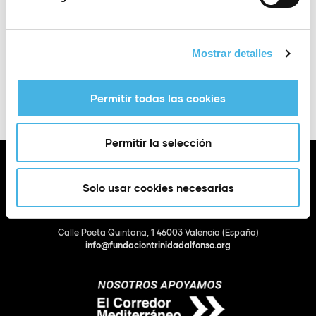
Añadir a Google
+ Exportación a
Mostrar detalles
Calendar
iCal
Permitir todas las cookies
Permitir la selección
Solo usar cookies necesarias
Calle Poeta Quintana, 1 46003 València (España)
info@fundaciontrinidadalfonso.org