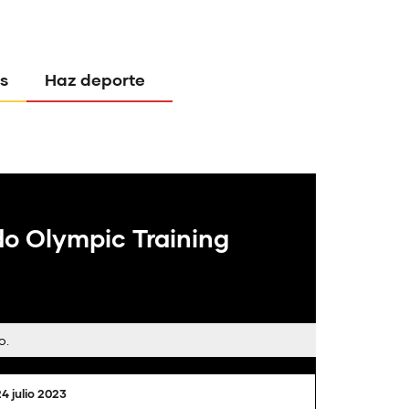
s
Haz deporte
do Olympic Training
o.
24 julio 2023