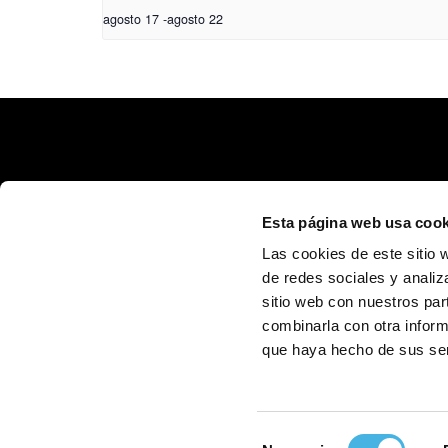
agosto 17
-
agosto 22
Esta página web usa cook
Las cookies de este sitio 
de redes sociales y analiz
sitio web con nuestros par
Calle Poeta Quintana, 1 46003 València (España)
info@fundaciontrinidadalfonso.org
combinarla con otra inform
que haya hecho de sus ser
Selección