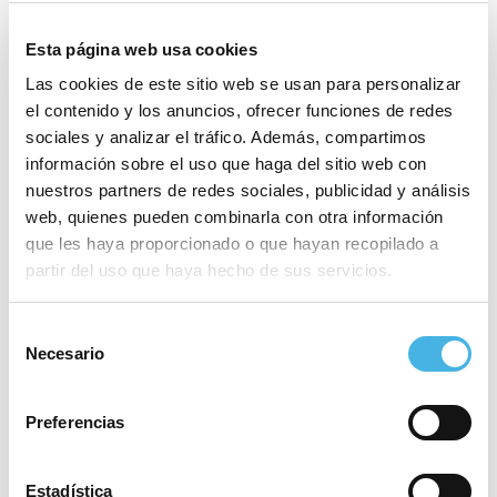
Esta página web usa cookies
Las cookies de este sitio web se usan para personalizar
el contenido y los anuncios, ofrecer funciones de redes
sociales y analizar el tráfico. Además, compartimos
Comunitat Valenciana
Gran Premio Internacional de
información sobre el uso que haga del sitio web con
Frontenis
Olympic Week
nuestros partners de redes sociales, publicidad y análisis
«
»
web, quienes pueden combinarla con otra información
que les haya proporcionado o que hayan recopilado a
partir del uso que haya hecho de sus servicios.
Este evento ha pasado.
Selección
Etiquetas del Evento:
Necesario
de
PAC_CV 2024
consentimiento
Comienza:
13 enero 2024
Preferencias
Finaliza:
21 enero 2024
Estadística