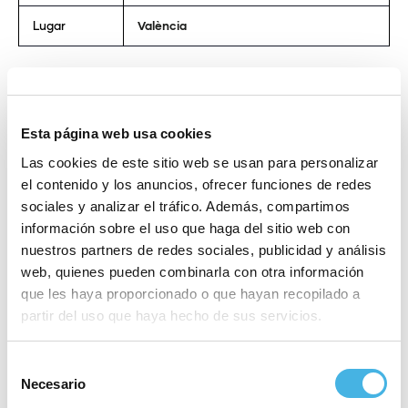
Lugar
València
Horarios:
Viernes 30 de 16.00h a 22.00h
Esta página web usa cookies
Sábado 1 de 10.00h a 01.00h
Las cookies de este sitio web se usan para personalizar
Domingo 2 de 10.00h a 20.00h
el contenido y los anuncios, ofrecer funciones de redes
sociales y analizar el tráfico. Además, compartimos
Entradas:
información sobre el uso que haga del sitio web con
Entrada de día 4€ + GDG
nuestros partners de redes sociales, publicidad y análisis
Entrada de fin de semana: 9€ + GDG
web, quienes pueden combinarla con otra información
que les haya proporcionado o que hayan recopilado a
Entrada VIP: 100€ / día
partir del uso que haya hecho de sus servicios.
Datos de interés:
Selección
Evento para todos los públicos
Necesario
de
Premios en metálico: 30.000€