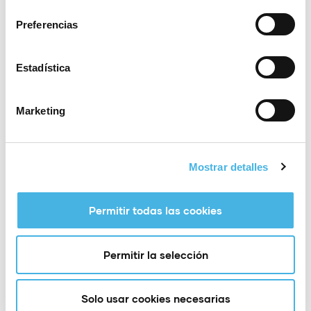
consentimiento
Países representados en el evento: 21
Asistencia esperada: 20.000 personas
Preferencias
Novedades 2022:
Estadística
Actividades: Clases de surf skate, paddle surf,
parkour y ampliamos zona kids.
Marketing
Nueva ubicación e instalaciones: 2 skateparks
diseñados específicamente para VESO 2022; (800
m2 (street) y 900 m2 (freestyle) + mini-ramp de 8 x
12m + open park (24 x 12m) y parkour park.
Mostrar detalles
Selección de 7 de los mejores foodtrucks de la
zona con propuestas diferentes de pizza, perritos,
Permitir todas las cookies
bao, arroces, opciones veganas, fruta, smoothies,
gofres, crepes dulces y salados.
9 actuaciones musicales, y programación
Permitir la selección
nocturna con fiestas paralelas al festival.
Solo usar cookies necesarias
Principales competiciones: