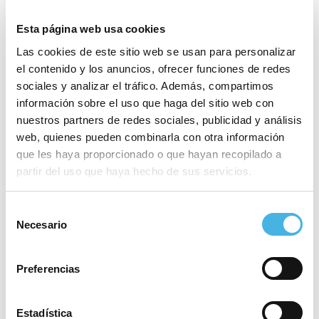
Esta página web usa cookies
Las cookies de este sitio web se usan para personalizar
el contenido y los anuncios, ofrecer funciones de redes
sociales y analizar el tráfico. Además, compartimos
información sobre el uso que haga del sitio web con
WSE Champions League
ATP Ferrero Challenger
«
Men: PAS Alcoi vs Union
nuestros partners de redes sociales, publicidad y análisis
Sportive Coutras
web, quienes pueden combinarla con otra información
»
que les haya proporcionado o que hayan recopilado a
partir del uso que haya hecho de sus servicios.
Este evento ha pasado.
Selección
Necesario
de
Fecha:
2 octubre 2022
consentimiento
Hora:
08:00 - 17:00
Preferencias
Categoría:
Vela
Estadística