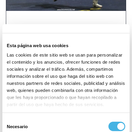
Lucha: Torneo Internacional
Ciclismo: 72 Volta a la
Comunitat Valenciana
Jóvenes promesas
Esta página web usa cookies
«
»
Las cookies de este sitio web se usan para personalizar
el contenido y los anuncios, ofrecer funciones de redes
sociales y analizar el tráfico. Además, compartimos
Este evento ha pasado.
información sobre el uso que haga del sitio web con
nuestros partners de redes sociales, publicidad y análisis
Comienza:
16 abril 2021
web, quienes pueden combinarla con otra información
que les haya proporcionado o que hayan recopilado a
Finaliza:
18 abril 2021
partir del uso que haya hecho de sus servicios.
Sitio web:
https://www.fetaekwondo.net/open-de-
espana-2021/
Selección
Necesario
de