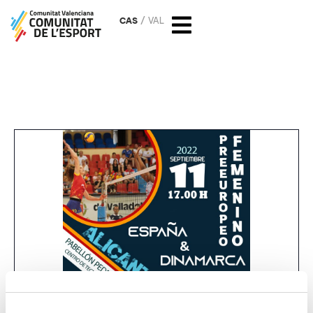
CAS
VAL
Pre-Europeo Femenino:
España – Dinamarca