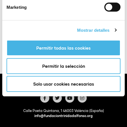
Marketing
Lugar
Pabellón Pedro Ferrándiz
Mostrar detalles
Añadir a Google
+ Exportación a
Calendar
iCal
Permitir todas las cookies
Permitir la selección
Solo usar cookies necesarias
Calle Poeta Quintana, 1 46003 València (España)
info@fundaciontrinidadalfonso.org