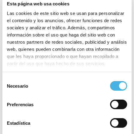
Esta página web usa cookies
Las cookies de este sitio web se usan para personalizar
el contenido y los anuncios, ofrecer funciones de redes
sociales y analizar el tráfico. Además, compartimos
información sobre el uso que haga del sitio web con
nuestros partners de redes sociales, publicidad y análisis
Copa Davis
Over40Basket Valencia 2022
«
web, quienes pueden combinarla con otra información
»
que les haya proporcionado o que hayan recopilado a
partir del uso que haya hecho de sus servicios.
Este evento ha pasado.
Selección
Necesario
de
Fecha:
11 septiembre 2022
consentimiento
Preferencias
Hora:
17:00 - 19:00
Categoría:
Voleibol
Estadística
Sitio web:
https://fvbcv.com/