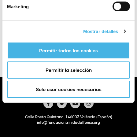
Marketing
Lugar
Marina Real
Mostrar detalles
Añadir a Google
+ Exportación a
Calendar
iCal
Permitir todas las cookies
Permitir la selección
Solo usar cookies necesarias
Calle Poeta Quintana, 1 46003 València (España)
info@fundaciontrinidadalfonso.org