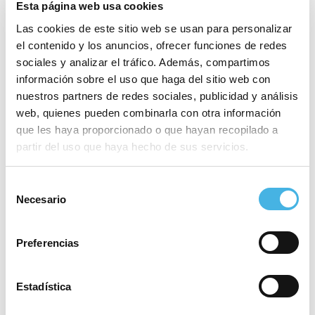
Esta página web usa cookies
Las cookies de este sitio web se usan para personalizar
el contenido y los anuncios, ofrecer funciones de redes
sociales y analizar el tráfico. Además, compartimos
información sobre el uso que haga del sitio web con
Cto. España Luchas
XII Marató BP Castelló
«
nuestros partners de redes sociales, publicidad y análisis
Olímpicas y D.A.
»
web, quienes pueden combinarla con otra información
que les haya proporcionado o que hayan recopilado a
partir del uso que haya hecho de sus servicios.
Este evento ha pasado.
Selección
Comienza:
3 marzo 2022
Necesario
de
consentimiento
Finaliza:
6 marzo 2022
Preferencias
Categoría:
Vela
Estadística
Sitio web:
https://optiorangevalencia.com/en/defa
ult/races/race