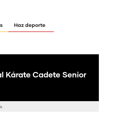
s
Haz deporte
l Kárate Cadete Senior
o.