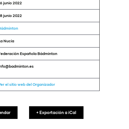
16 junio 2022
18 junio 2022
Bádminton
La Nucia
Federación Española Bádminton
info@badminton.es
Ver el sitio web del Organizador
endar
+ Exportación a iCal