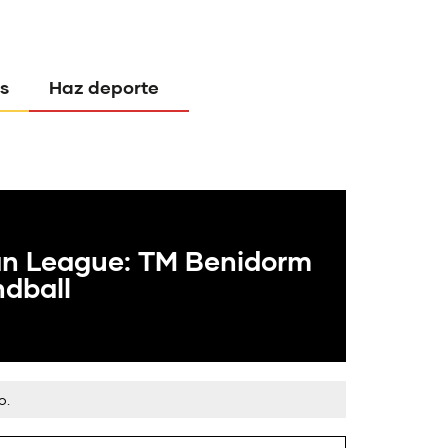
s
Haz deporte
n League: TM Benidorm
dball
o.