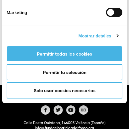
Lugar
Onda Castellón
Marketing
CTO España Lucha Grappling
Mostrar detalles
Añadir a Google
+ Exportación a
Permitir todas las cookies
Calendar
iCal
Permitir la selección
Solo usar cookies necesarias
Calle Poeta Quintana, 1 46003 València (España)
info@fundaciontrinidadalfonso.org