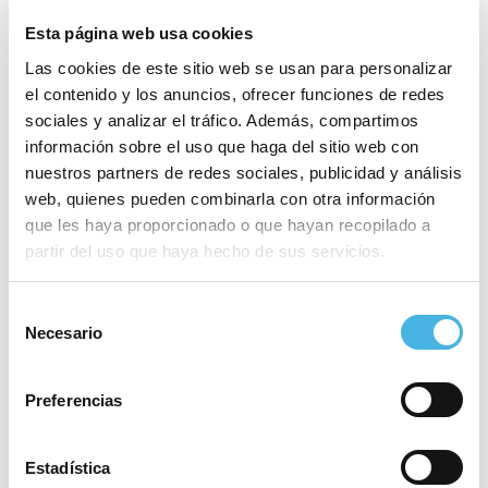
Esta página web usa cookies
Las cookies de este sitio web se usan para personalizar
el contenido y los anuncios, ofrecer funciones de redes
sociales y analizar el tráfico. Además, compartimos
Campeonato Europa
Internacionales Chelva
información sobre el uso que haga del sitio web con
GSPORT Challenge
Selecciones Rugby Femenino:
«
nuestros partners de redes sociales, publicidad y análisis
España – Suecia
»
web, quienes pueden combinarla con otra información
que les haya proporcionado o que hayan recopilado a
partir del uso que haya hecho de sus servicios.
Este evento ha pasado.
Selección
Etiquetas del Evento:
Necesario
de
PAC_CV 2023
consentimiento
Comienza:
24 febrero 2023
Preferencias
Finaliza:
26 febrero 2023
Estadística
Categoría:
Lucha libre olímpica